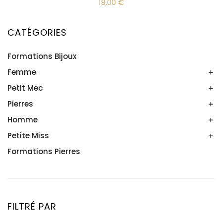
18,00
€
CATÉGORIES
Formations Bijoux
Femme
Petit Mec
Bracelets
Bijoux créateur ethnique
Pierres
Bracelets
Colliers & Pendentifs
Homme
Objets
Bagues
Minéraux
Petite Miss
Bracelets
Boucles d'oreille
Colliers & Pendentifs
Formations Pierres
Bracelets
FILTRÉ PAR