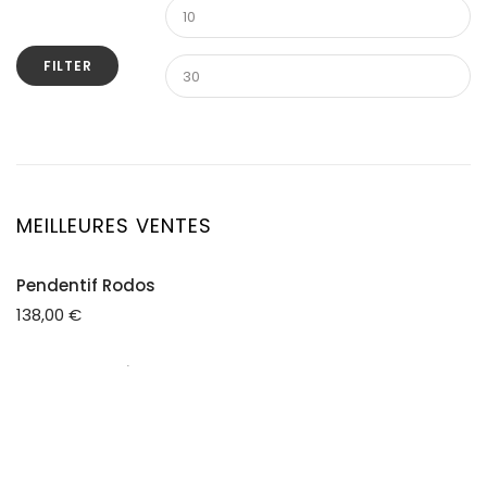
FILTER
MEILLEURES VENTES
Pendentif Rodos
138,00
€
Pendentif Crépuscule
149,00
€
Boucle d'oreille Créateur Band-e-amir Ethnique