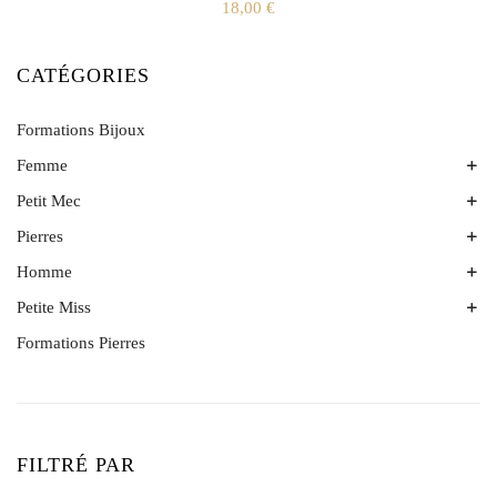
18,00
€
CATÉGORIES
Formations Bijoux
Femme
Petit Mec
Bracelets
Bijoux créateur ethnique
Pierres
Bracelets
Colliers & Pendentifs
Homme
Objets
Bagues
Minéraux
Petite Miss
Bracelets
Boucles d'oreille
Colliers & Pendentifs
Formations Pierres
Bracelets
FILTRÉ PAR