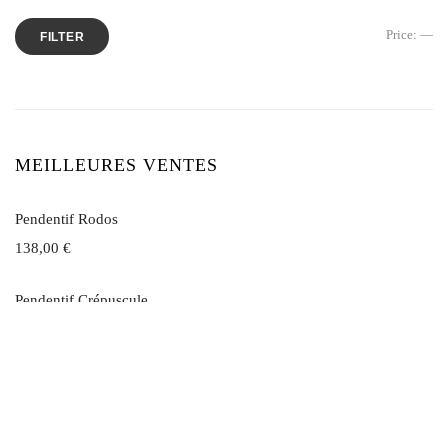
Price:
—
FILTER
MEILLEURES VENTES
Pendentif Rodos
138,00
€
Pendentif Crépuscule
149,00
€
Boucle d'oreille Créateur Band-e-amir Ethnique
69,00
€