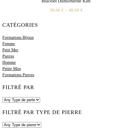
Bracelet Dumortiérite Kim
38,00
€
–
48,00
€
CATÉGORIES
Formations Bijoux
Femme
Petit Mec
Bracelets
Pierres
Bijoux créateur ethnique
Bracelets
Homme
Colliers & Pendentifs
Objets
Petite Miss
Bagues
Minéraux
Bracelets
Formations Pierres
Boucles d'oreille
Colliers & Pendentifs
Bracelets
FILTRÉ PAR
FILTRÉ PAR TYPE DE PIERRE