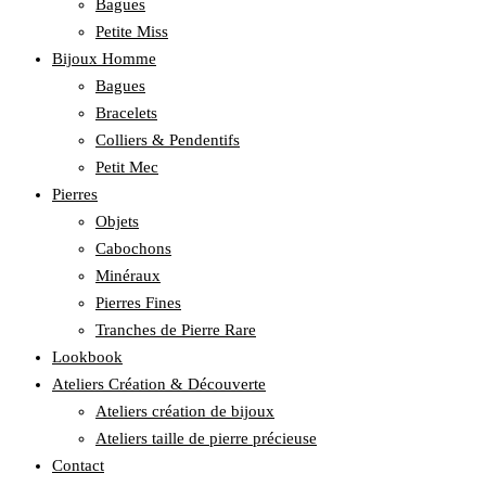
Bagues
Petite Miss
Bijoux Homme
Bagues
Bracelets
Colliers & Pendentifs
Petit Mec
Pierres
Objets
Cabochons
Minéraux
Pierres Fines
Tranches de Pierre Rare
Lookbook
Ateliers Création & Découverte
Ateliers création de bijoux
Ateliers taille de pierre précieuse
Contact