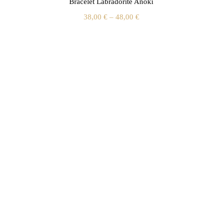
Bracelet Labradorite Anoki
38,00
€
–
48,00
€