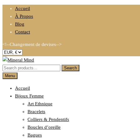
Accueil
À Propos
Blog
Contact
<!--Changement de devises-->
Search
Création de bijoux à base de pierres et minéraux
Menu
MINERAL MIND
Accueil
Bijoux Femme
Art Ethnique
Bracelets
Colliers & Pendentifs
Boucles d’oreille
Bagues