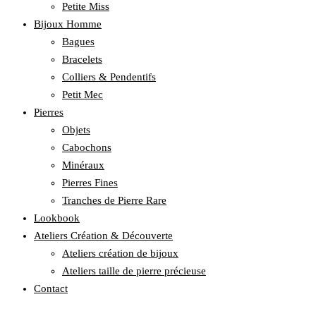
Petite Miss
Bijoux Homme
Bagues
Bracelets
Colliers & Pendentifs
Petit Mec
Pierres
Objets
Cabochons
Minéraux
Pierres Fines
Tranches de Pierre Rare
Lookbook
Ateliers Création & Découverte
Ateliers création de bijoux
Ateliers taille de pierre précieuse
Contact